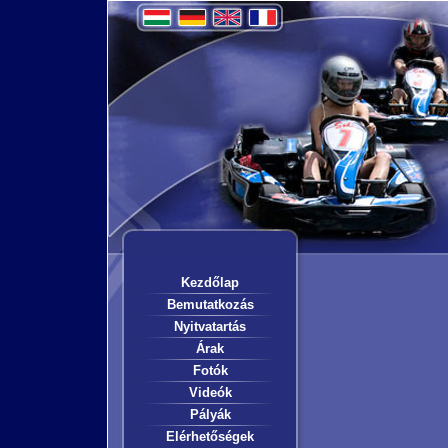
Kezdőlap
Bemutatkozás
Nyitvatartás
Árak
Fotók
Videók
Pályák
Elérhetőségek