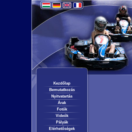
Kezdőlap
Bemutatkozás
Nyitvatartás
Árak
Fotók
Videók
Pályák
Elérhetőségek