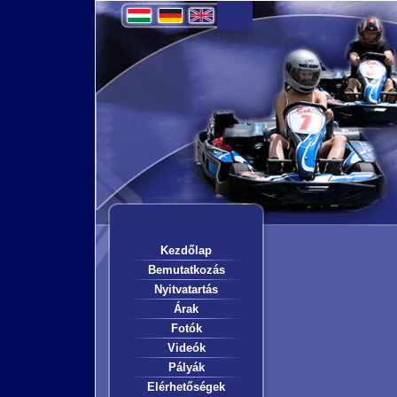
Kezdőlap
Bemutatkozás
Nyitvatartás
Árak
Fotók
Videók
Pályák
Elérhetőségek