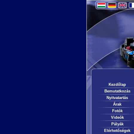
Kezdőlap
Bemutatkozás
Nyitvatartás
Árak
Fotók
Videók
Pályák
Elérhetőségek