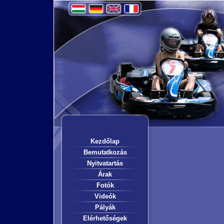
Kezdőlap
Bemutatkozás
Nyitvatartás
Árak
Fotók
Videók
Pályák
Elérhetőségek