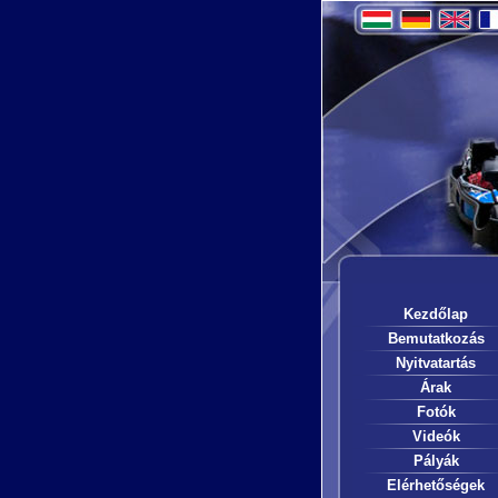
Kezdőlap
Bemutatkozás
Nyitvatartás
Árak
Fotók
Videók
Pályák
Elérhetőségek