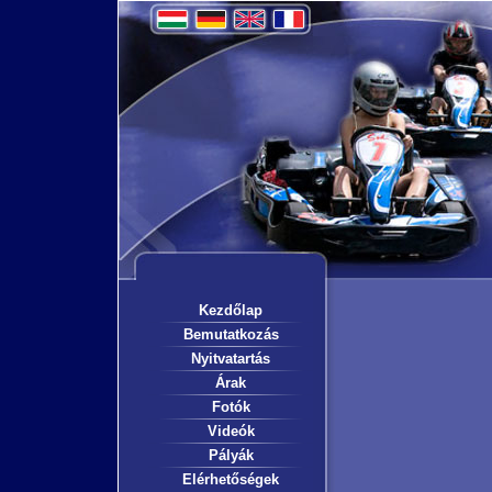
Kezdőlap
Bemutatkozás
Nyitvatartás
Árak
Fotók
Videók
Pályák
Elérhetőségek