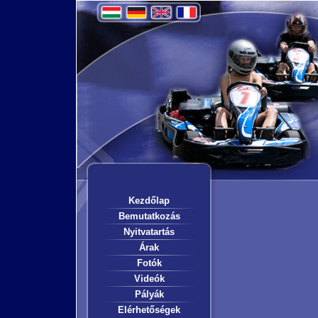
Kezdőlap
Bemutatkozás
Nyitvatartás
Árak
Fotók
Videók
Pályák
Elérhetőségek