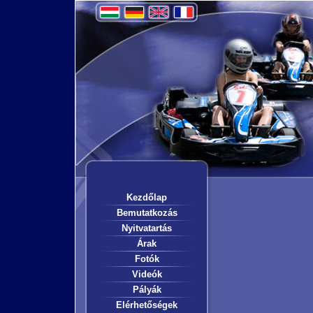
Kezdőlap
Bemutatkozás
Nyitvatartás
Árak
Fotók
Videók
Pályák
Elérhetőségek