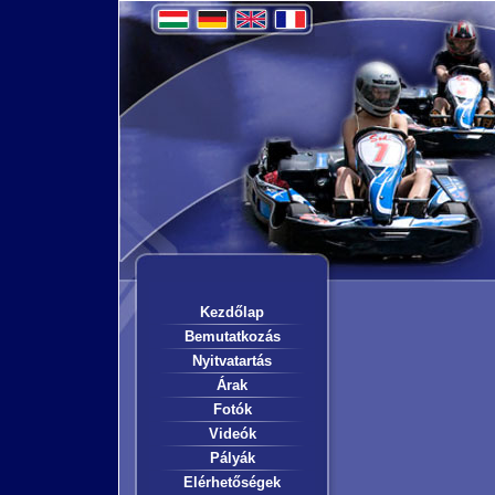
Kezdőlap
Bemutatkozás
Nyitvatartás
Árak
Fotók
Videók
Pályák
Elérhetőségek