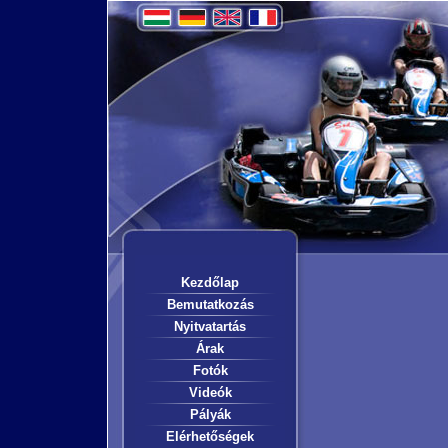
Kezdőlap
Bemutatkozás
Nyitvatartás
Árak
Fotók
Videók
Pályák
Elérhetőségek