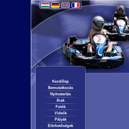
Kezdőlap
Bemutatkozás
Nyitvatartás
Árak
Fotók
Videók
Pályák
Elérhetőségek