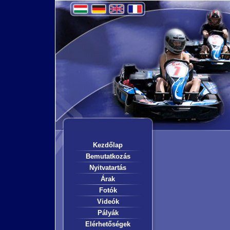
Kezdőlap
Bemutatkozás
Nyitvatartás
Árak
Fotók
Videók
Pályák
Elérhetőségek