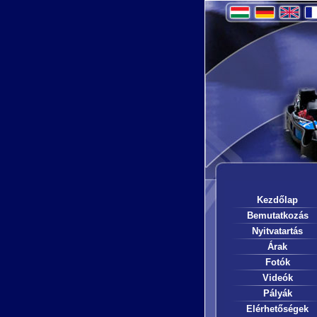
Kezdőlap
Bemutatkozás
Nyitvatartás
Árak
Fotók
Videók
Pályák
Elérhetőségek