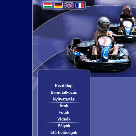
Kezdőlap
Bemutatkozás
Nyitvatartás
Árak
Fotók
Videók
Pályák
Elérhetőségek