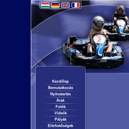
Kezdőlap
Bemutatkozás
Nyitvatartás
Árak
Fotók
Videók
Pályák
Elérhetőségek