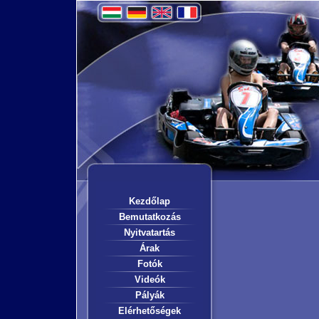
Kezdőlap
Bemutatkozás
Nyitvatartás
Árak
Fotók
Videók
Pályák
Elérhetőségek