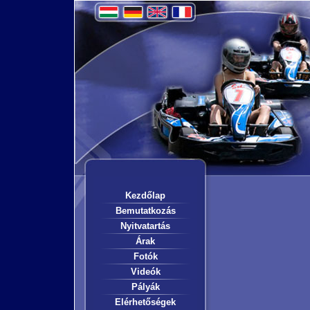
Kezdőlap
Bemutatkozás
Nyitvatartás
Árak
Fotók
Videók
Pályák
Elérhetőségek