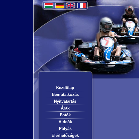
Kezdőlap
Bemutatkozás
Nyitvatartás
Árak
Fotók
Videók
Pályák
Elérhetőségek