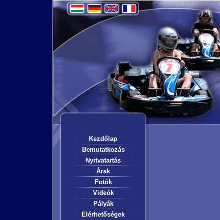
Kezdőlap
Bemutatkozás
Nyitvatartás
Árak
Fotók
Videók
Pályák
Elérhetőségek