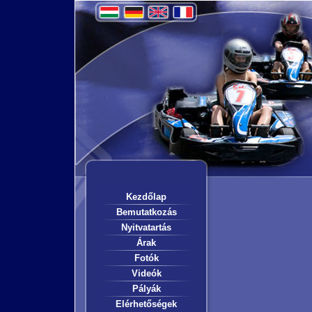
Kezdőlap
Bemutatkozás
Nyitvatartás
Árak
Fotók
Videók
Pályák
Elérhetőségek