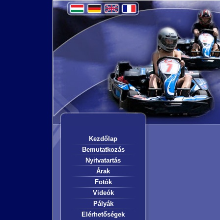
Kezdőlap
Bemutatkozás
Nyitvatartás
Árak
Fotók
Videók
Pályák
Elérhetőségek