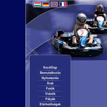
Kezdőlap
Bemutatkozás
Nyitvatartás
Árak
Fotók
Videók
Pályák
Elérhetőségek