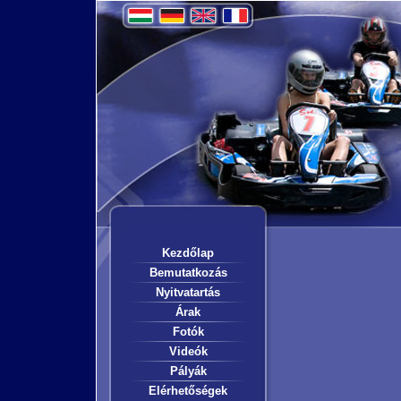
Kezdőlap
Bemutatkozás
Nyitvatartás
Árak
Fotók
Videók
Pályák
Elérhetőségek