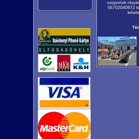
csoportok részé
06702040972 t
lehet
Tér