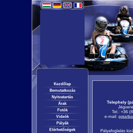
Kezdőlap
Bemutatkozás
Nyitvatartás
Telephely (pá
Árak
Jégvere
Fotók
Tel.: +36 (
e-mail:
Videók
gokartb
Pályák
Elérhetőségek
Pályafoglalás kizá