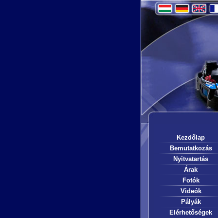
Kezdőlap
Bemutatkozás
Nyitvatartás
Árak
Fotók
Videók
Pályák
Elérhetőségek