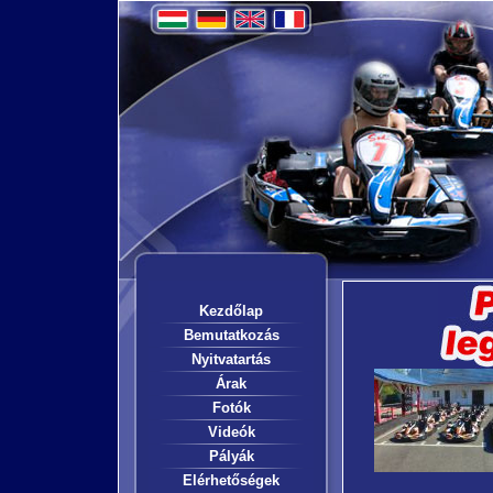
Kezdőlap
Bemutatkozás
Nyitvatartás
Árak
Fotók
Videók
Pályák
Elérhetőségek