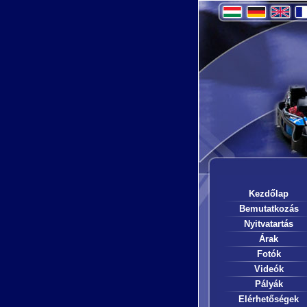
Kezdőlap
Bemutatkozás
Nyitvatartás
Árak
Fotók
Videók
Pályák
Elérhetőségek