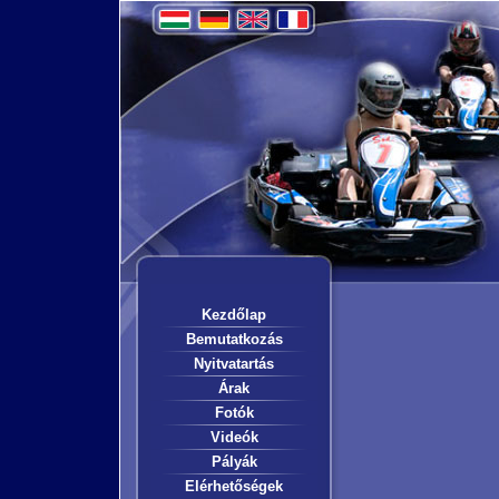
Kezdőlap
Bemutatkozás
Nyitvatartás
Árak
Fotók
Videók
Pályák
Elérhetőségek