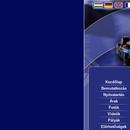
Kezdőlap
Bemutatkozás
Nyitvatartás
Árak
Fotók
Videók
Pályák
Elérhetőségek