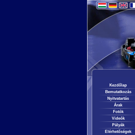
Kezdőlap
Bemutatkozás
Nyitvatartás
Árak
Fotók
Videók
Pályák
Elérhetőségek