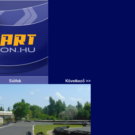
Siófok
Következő >>