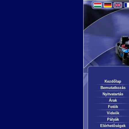
Kezdőlap
Bemutatkozás
Nyitvatartás
Árak
Fotók
Videók
Pályák
Elérhetőségek